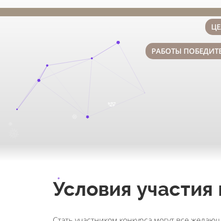
Ц
РАБОТЫ ПОБЕДИТЕ
❆
*
❆
Условия участия
Стать участником конкурса могут все желаю