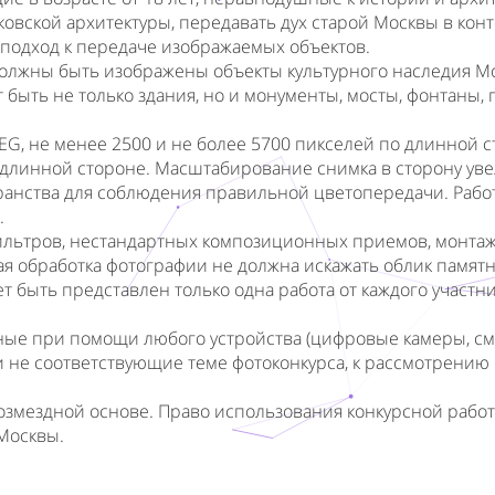
ковской архитектуры, передавать дух старой Москвы в кон
подход к передаче изображаемых объектов.
должны быть изображены объекты культурного наследия М
 быть не только здания, но и монументы, мосты, фонтаны,
G, не менее 2500 и не более 5700 пикселей по длинной с
 длинной стороне. Масштабирование снимка в сторону ув
анства для соблюдения правильной цветопередачи. Работ
.
ильтров, нестандартных композиционных приемов, монтаж
я обработка фотографии не должна искажать облик памятн
быть представлен только одна работа от каждого участни
ные при помощи любого устройства (цифровые камеры, см
и не соответствующие теме фотоконкурса, к рассмотрению
.
возмездной основе. Право использования конкурсной рабо
Москвы.